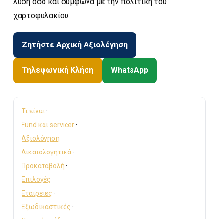
λύση όσο και σύμφωνα με την πολιτική του
χαρτοφυλακίου.
Ζητήστε Αρχική Αξιολόγηση
Τηλεφωνική Κλήση
WhatsApp
Τι είναι
·
Fund και servicer
·
Αξιολόγηση
·
Δικαιολογητικά
·
Προκαταβολή
·
Επιλογές
·
Εταιρείες
·
Εξωδικαστικός
·