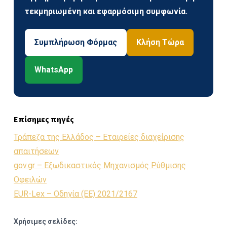
τεκμηριωμένη και εφαρμόσιμη συμφωνία.
Συμπλήρωση Φόρμας
Κλήση Τώρα
WhatsApp
Επίσημες πηγές
Τράπεζα της Ελλάδος – Εταιρείες διαχείρισης
απαιτήσεων
gov.gr – Εξωδικαστικός Μηχανισμός Ρύθμισης
Οφειλών
EUR-Lex – Οδηγία (ΕΕ) 2021/2167
Χρήσιμες σελίδες: