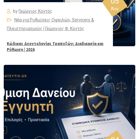
05
Αυγ
by
Γεώργιος Κοντός
Νέα για Ρυθμίσεις Οφειλών, Servicers &
Πλειστηριασμούς | Γεώργιος Φ. Κοντός
Κώδικας Δεοντολογίας Τραπεζών: Διαδικασία και
Ρύθμιση | 2026