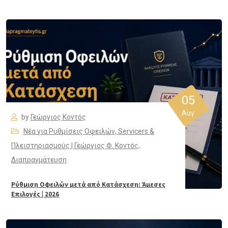
05
Αυγ
by
Γεώργιος Κοντός
Νέα για Ρυθμίσεις Οφειλών, Servicers &
Πλειστηριασμούς | Γεώργιος Φ. Κοντός
,
Διαπραγμάτευση
Ρύθμιση Οφειλών μετά από Κατάσχεση: Άμεσες
Επιλογές | 2026