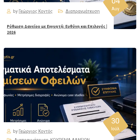
04
Αυγ
by
Γεώργιος Κοντός
Διαπραγμάτευση
Ρύθμιση Δανείου με Εγγυητή: Ευθύνη και Επιλογές |
2026
30
Ιούλ
by
Γεώργιος Κοντός
Διαπραγμάτευση
,
ΚΟΥΡΕΜΑ ΔΑΝΕΙΩΝ