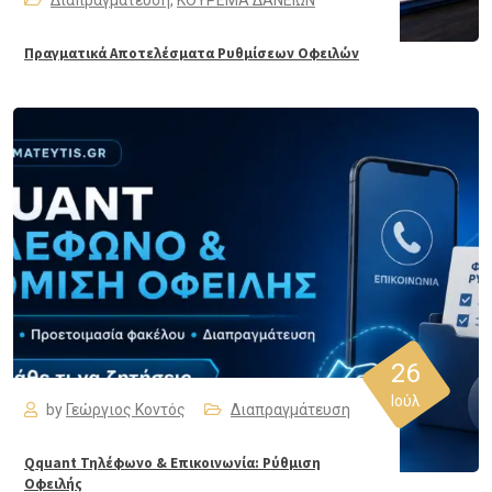
Πραγματικά Αποτελέσματα Ρυθμίσεων Οφειλών
26
Ιούλ
by
Γεώργιος Κοντός
Διαπραγμάτευση
Qquant Τηλέφωνο & Επικοινωνία: Ρύθμιση
Οφειλής