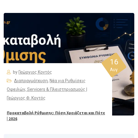
16
Αυγ
by
Γεώργιος Κοντός
Διαπραγμάτευση
,
Νέα για Ρυθμίσεις
Οφειλών, Servicers & Πλειστηριασμούς |
Γεώργιος Φ. Κοντός
Προκαταβολή Ρύθμισης: Πόση Χρειάζεται και Πότε
| 2026