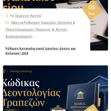
05
Αυγ
by
Γεώργιος Κοντός
Νέα για Ρυθμίσεις Οφειλών, Servicers &
Πλειστηριασμούς | Γεώργιος Φ. Κοντός
,
Διαπραγμάτευση
Ρύθμιση Καταναλωτικού Δανείου: Δόσεις και
Κούρεμα | 2026