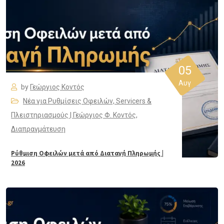
05
Αυγ
by
Γεώργιος Κοντός
Νέα για Ρυθμίσεις Οφειλών, Servicers &
Πλειστηριασμούς | Γεώργιος Φ. Κοντός
,
Διαπραγμάτευση
Ρύθμιση Οφειλών μετά από Διαταγή Πληρωμής |
2026