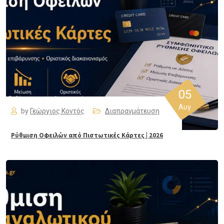
05
Αυγ
by
Γεώργιος Κοντός
Διαπραγμάτευση
Ρύθμιση Οφειλών από Πιστωτικές Κάρτες | 2026