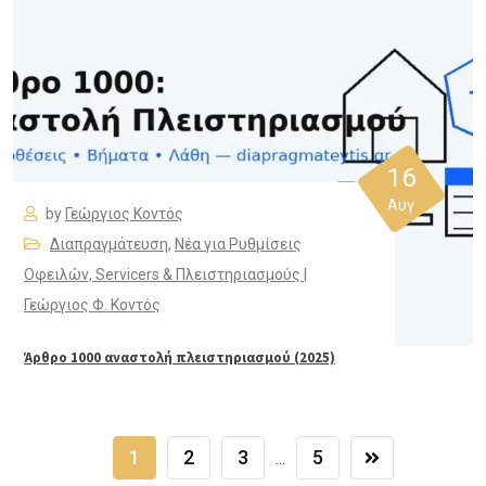
16
Αυγ
by
Γεώργιος Κοντός
Διαπραγμάτευση
,
Νέα για Ρυθμίσεις
Οφειλών, Servicers & Πλειστηριασμούς |
Γεώργιος Φ. Κοντός
Άρθρο 1000 αναστολή πλειστηριασμού (2025)
1
2
3
5
...