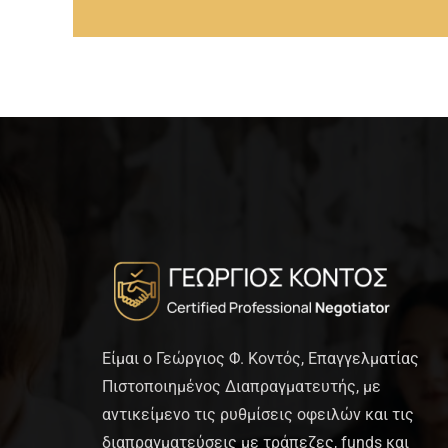
Είμαι ο Γεώργιος Φ. Κοντός, Επαγγελματίας
Πιστοποιημένος Διαπραγματευτής, με
αντικείμενο τις ρυθμίσεις οφειλών και τις
διαπραγματεύσεις με τράπεζες, funds και