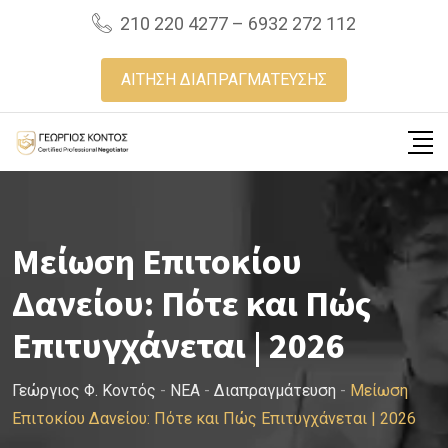
Skip
210 220 4277 – 6932 272 112
to
content
ΑΙΤΗΣΗ ΔΙΑΠΡΑΓΜΑΤΕΥΣΗΣ
Μείωση Επιτοκίου
Δανείου: Πότε και Πώς
Επιτυγχάνεται | 2026
Γεώργιος Φ. Κοντός
-
NEA
-
Διαπραγμάτευση
-
Μείωση
Επιτοκίου Δανείου: Πότε και Πώς Επιτυγχάνεται | 2026