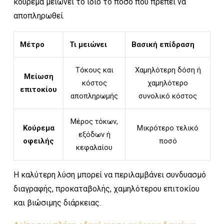
κούρεμα μειώνει το ίδιο το ποσό που πρέπει να
αποπληρωθεί.
Μέτρο
Τι μειώνει
Βασική επίδραση
Τόκους και
Χαμηλότερη δόση ή
Μείωση
κόστος
χαμηλότερο
επιτοκίου
αποπληρωμής
συνολικό κόστος
Μέρος τόκων,
Κούρεμα
Μικρότερο τελικό
εξόδων ή
οφειλής
ποσό
κεφαλαίου
Η καλύτερη λύση μπορεί να περιλαμβάνει συνδυασμό
διαγραφής, προκαταβολής, χαμηλότερου επιτοκίου
και βιώσιμης διάρκειας.