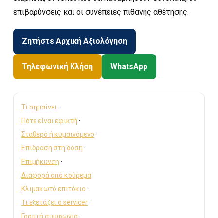
επιβαρύνσεις και οι συνέπειες πιθανής αθέτησης.
Ζητήστε Αρχική Αξιολόγηση
Τηλεφωνική Κλήση
WhatsApp
Τι σημαίνει
·
Πότε είναι εφικτή
·
Σταθερό ή κυμαινόμενο
·
Επίδραση στη δόση
·
Επιμήκυνση
·
Διαφορά από κούρεμα
·
Κλιμακωτό επιτόκιο
·
Τι εξετάζει ο servicer
·
Γραπτή συμφωνία
·