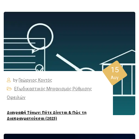
15
Αυγ
by
Γεώργιος Κοντός
Εξωδικαστικός Μηχανισμός Ρύθμισης
Οφειλών
Διαγραφή Τόκων: Πότε Δίνεται & Πώς τη
Διαπραγματεύεσαι (2025)