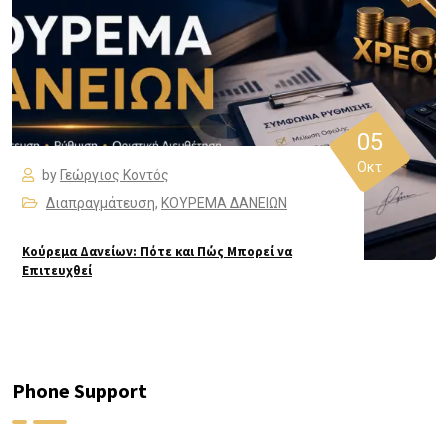
05
Οκτ
by
Γεώργιος Κοντός
Διαπραγμάτευση
,
ΚΟΥΡΕΜΑ ΔΑΝΕΙΩΝ
Κούρεμα Δανείων: Πότε και Πώς Μπορεί να
Επιτευχθεί
Phone Support