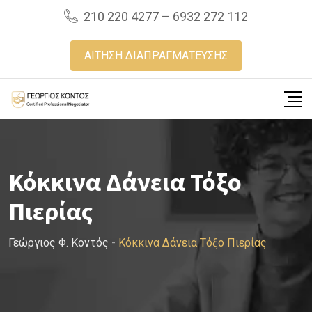
Skip
210 220 4277 – 6932 272 112
to
content
ΑΙΤΗΣΗ ΔΙΑΠΡΑΓΜΑΤΕΥΣΗΣ
Κόκκινα Δάνεια Τόξο
Πιερίας
Γεώργιος Φ. Κοντός
-
Κόκκινα Δάνεια Τόξο Πιερίας