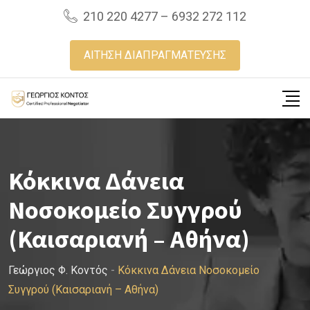
Skip
210 220 4277 – 6932 272 112
to
content
ΑΙΤΗΣΗ ΔΙΑΠΡΑΓΜΑΤΕΥΣΗΣ
Κόκκινα Δάνεια
Νοσοκομείο Συγγρού
(Καισαριανή – Αθήνα)
Γεώργιος Φ. Κοντός
-
Κόκκινα Δάνεια Νοσοκομείο
Συγγρού (Καισαριανή – Αθήνα)