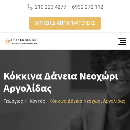
Skip
210 220 4277 – 6932 272 112
to
content
ΑΙΤΗΣΗ ΔΙΑΠΡΑΓΜΑΤΕΥΣΗΣ
Κόκκινα Δάνεια Νεοχώρι
Αργολίδας
Γεώργιος Φ. Κοντός
-
Κόκκινα Δάνεια Νεοχώρι Αργολίδας