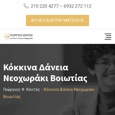
Skip
210 220 4277 – 6932 272 112
to
content
ΑΙΤΗΣΗ ΔΙΑΠΡΑΓΜΑΤΕΥΣΗΣ
Κόκκινα Δάνεια
Νεοχωράκι Βοιωτίας
Γεώργιος Φ. Κοντός
-
Κόκκινα Δάνεια Νεοχωράκι
Βοιωτίας