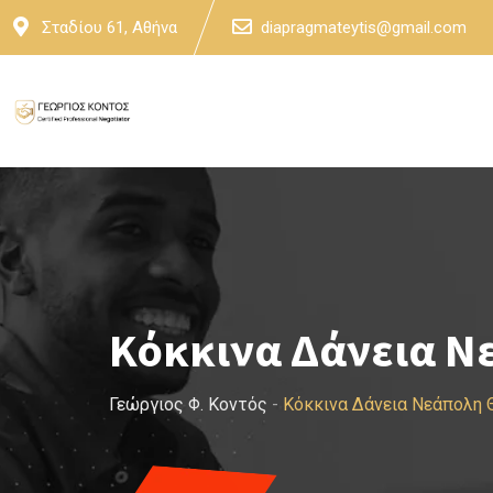
Skip
Σταδίου 61, Αθήνα
diapragmateytis@gmail.com
to
content
Κόκκινα Δάνεια Ν
Γεώργιος Φ. Κοντός
-
Κόκκινα Δάνεια Νεάπολη 