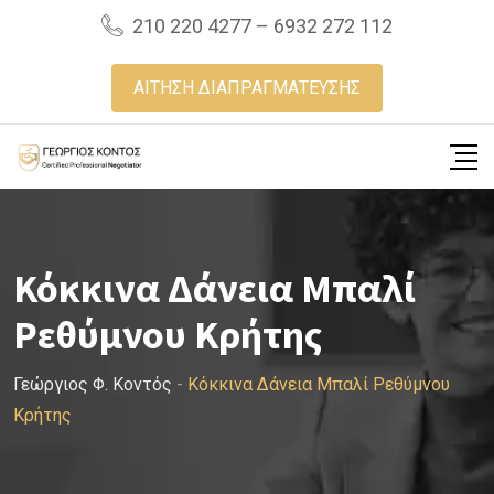
Skip
210 220 4277 – 6932 272 112
to
content
ΑΙΤΗΣΗ ΔΙΑΠΡΑΓΜΑΤΕΥΣΗΣ
Κόκκινα Δάνεια Μπαλί
Ρεθύμνου Κρήτης
Γεώργιος Φ. Κοντός
-
Κόκκινα Δάνεια Μπαλί Ρεθύμνου
Κρήτης