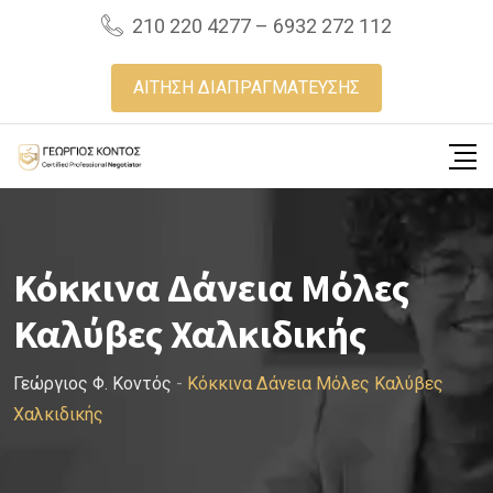
Skip
210 220 4277 – 6932 272 112
to
content
ΑΙΤΗΣΗ ΔΙΑΠΡΑΓΜΑΤΕΥΣΗΣ
Κόκκινα Δάνεια Μόλες
Καλύβες Χαλκιδικής
Γεώργιος Φ. Κοντός
-
Κόκκινα Δάνεια Μόλες Καλύβες
Χαλκιδικής