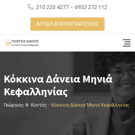
Skip
210 220 4277 – 6932 272 112
to
content
ΑΙΤΗΣΗ ΔΙΑΠΡΑΓΜΑΤΕΥΣΗΣ
Κόκκινα Δάνεια Μηνιά
Κεφαλληνίας
Γεώργιος Φ. Κοντός
-
Κόκκινα Δάνεια Μηνιά Κεφαλληνίας