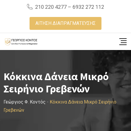
Skip
210 220 4277 – 6932 272 112
to
content
ΑΙΤΗΣΗ ΔΙΑΠΡΑΓΜΑΤΕΥΣΗΣ
Κόκκινα Δάνεια Μικρό
Σειρήνιο Γρεβενών
Γεώργιος Φ. Κοντός
-
Κόκκινα Δάνεια Μικρό Σειρήνιο
Γρεβενών