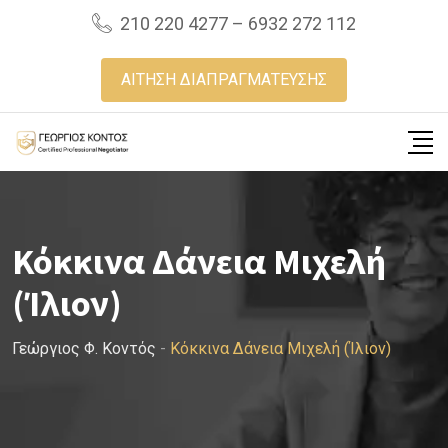
Skip
210 220 4277 – 6932 272 112
to
content
ΑΙΤΗΣΗ ΔΙΑΠΡΑΓΜΑΤΕΥΣΗΣ
Κόκκινα Δάνεια Μιχελή
(Ίλιον)
Γεώργιος Φ. Κοντός
-
Κόκκινα Δάνεια Μιχελή (Ίλιον)