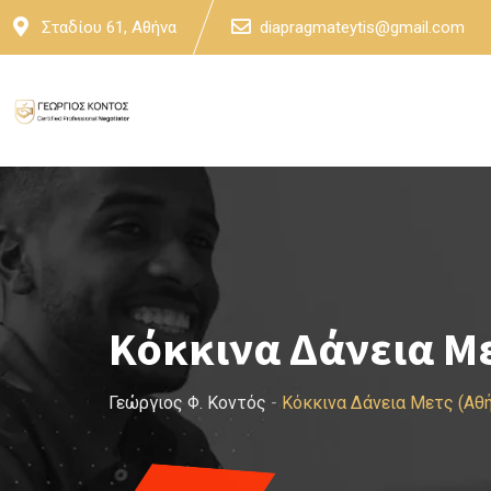
Skip
Σταδίου 61, Αθήνα
diapragmateytis@gmail.com
to
content
Κόκκινα Δάνεια Μ
Γεώργιος Φ. Κοντός
-
Κόκκινα Δάνεια Μετς (Αθ