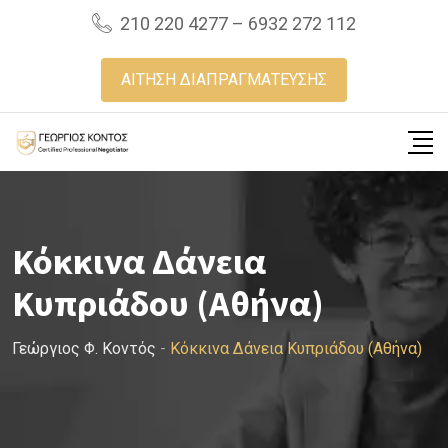
Skip
210 220 4277 – 6932 272 112
to
content
ΑΙΤΗΣΗ ΔΙΑΠΡΑΓΜΑΤΕΥΣΗΣ
Κόκκινα Δάνεια
Κυπριάδου (Αθήνα)
Γεώργιος Φ. Κοντός
-
Κόκκινα Δάνεια Κυπριάδου (Αθήνα)