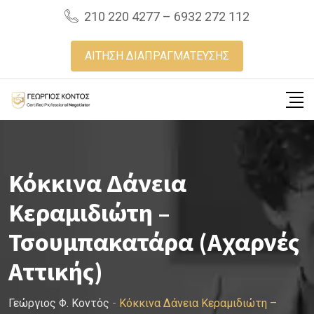
Skip
210 220 4277 – 6932 272 112
to
content
ΑΙΤΗΣΗ ΔΙΑΠΡΑΓΜΑΤΕΥΣΗΣ
Κόκκινα Δάνεια
Κεραμιδιώτη –
Τσουμπακατάρα (Αχαρνές
Αττικής)
Γεώργιος Φ. Κοντός
-
Κόκκινα Δάνεια Κεραμιδιώτη –