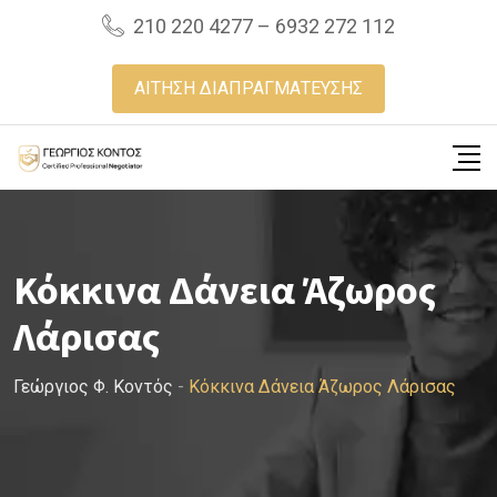
Skip
210 220 4277 – 6932 272 112
to
content
ΑΙΤΗΣΗ ΔΙΑΠΡΑΓΜΑΤΕΥΣΗΣ
Κόκκινα Δάνεια Άζωρος
Λάρισας
Γεώργιος Φ. Κοντός
-
Κόκκινα Δάνεια Άζωρος Λάρισας