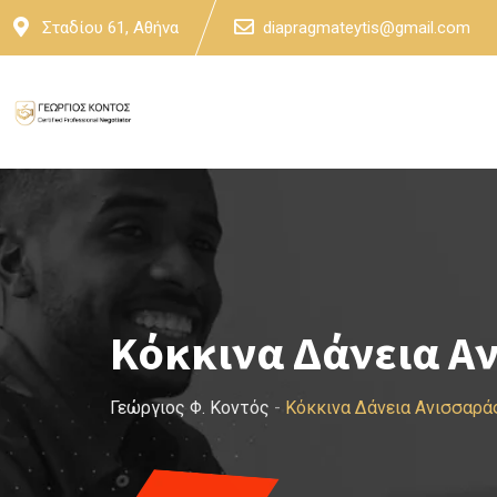
Skip
Σταδίου 61, Αθήνα
diapragmateytis@gmail.com
to
content
Κόκκινα Δάνεια Α
Γεώργιος Φ. Κοντός
-
Κόκκινα Δάνεια Ανισσαρά