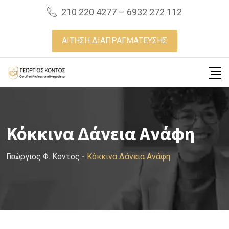
Skip
210 220 4277 – 6932 272 112
to
content
ΑΙΤΗΣΗ ΔΙΑΠΡΑΓΜΑΤΕΥΣΗΣ
Κόκκινα Δάνεια Ανάφη
Γεώργιος Φ. Κοντός
-
Κόκκινα Δάνεια Ανάφη