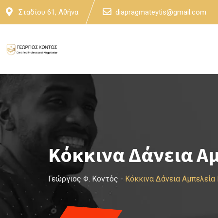
Skip
Σταδίου 61, Αθήνα
diapragmateytis@gmail.com
to
content
Κόκκινα Δάνεια Α
Γεώργιος Φ. Κοντός
-
Κόκκινα Δάνεια Αμπελεία