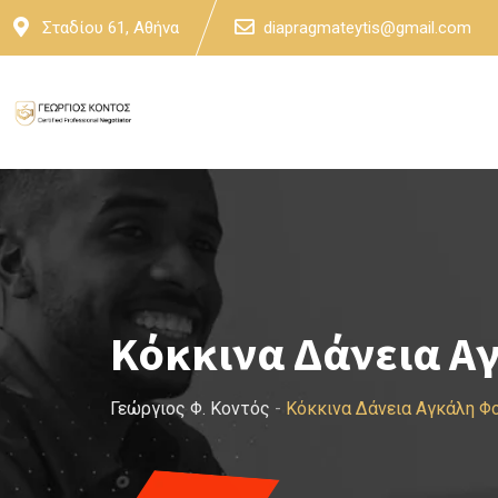
Skip
Σταδίου 61, Αθήνα
diapragmateytis@gmail.com
to
content
Κόκκινα Δάνεια Α
Γεώργιος Φ. Κοντός
-
Κόκκινα Δάνεια Αγκάλη Φ