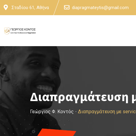
Skip
Σταδίου 61, Αθήνα
diapragmateytis@gmail.com
to
content
Διαπραγμάτευση μ
Γεώργιος Φ. Κοντός
-
Διαπραγμάτευση με servi