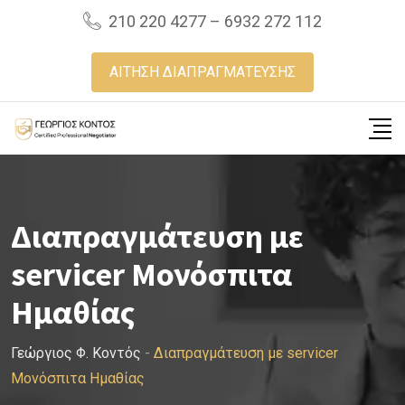
Skip
210 220 4277 – 6932 272 112
to
content
ΑΙΤΗΣΗ ΔΙΑΠΡΑΓΜΑΤΕΥΣΗΣ
Διαπραγμάτευση με
servicer Μονόσπιτα
Ημαθίας
Γεώργιος Φ. Κοντός
-
Διαπραγμάτευση με servicer
Μονόσπιτα Ημαθίας