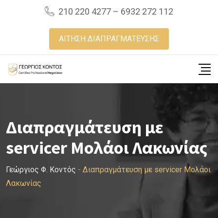
Skip
210 220 4277 – 6932 272 112
to
content
ΑΙΤΗΣΗ ΔΙΑΠΡΑΓΜΑΤΕΥΣΗΣ
Διαπραγμάτευση με
servicer Μολάοι Λακωνίας
Γεώργιος Φ. Κοντός
-
Διαπραγμάτευση με servicer Μολάοι
Λακωνίας