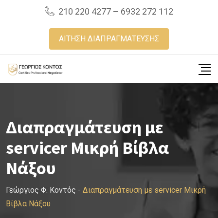
Skip
210 220 4277 – 6932 272 112
to
content
ΑΙΤΗΣΗ ΔΙΑΠΡΑΓΜΑΤΕΥΣΗΣ
Διαπραγμάτευση με
servicer Μικρή Βίβλα
Νάξου
Γεώργιος Φ. Κοντός
-
Διαπραγμάτευση με servicer Μικρή
Βίβλα Νάξου