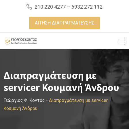
Skip
210 220 4277 – 6932 272 112
to
content
ΑΙΤΗΣΗ ΔΙΑΠΡΑΓΜΑΤΕΥΣΗΣ
Διαπραγμάτευση με
servicer Κουμανή Άνδρου
Γεώργιος Φ. Κοντός
-
Διαπραγμάτευση με servicer
Κουμανή Άνδρου