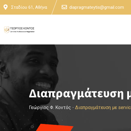
Skip
Σταδίου 61, Αθήνα
diapragmateytis@gmail.com
to
content
Διαπραγμάτευση μ
Γεώργιος Φ. Κοντός
-
Διαπραγμάτευση με servic