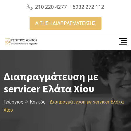
Skip
210 220 4277 – 6932 272 112
to
content
ΑΙΤΗΣΗ ΔΙΑΠΡΑΓΜΑΤΕΥΣΗΣ
Διαπραγμάτευση με
servicer Ελάτα Χίου
Γεώργιος Φ. Κοντός
-
Διαπραγμάτευση με servicer Ελάτα
Χίου