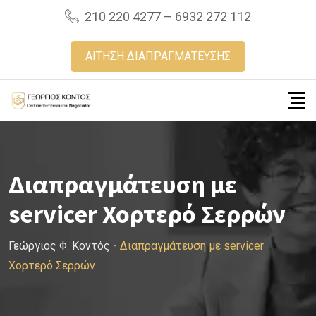
Skip
210 220 4277 – 6932 272 112
to
content
ΑΙΤΗΣΗ ΔΙΑΠΡΑΓΜΑΤΕΥΣΗΣ
Διαπραγμάτευση με
servicer Χορτερό Σερρών
Γεώργιος Φ. Κοντός
-
Διαπραγμάτευση με servicer
Χορτερό Σερρών