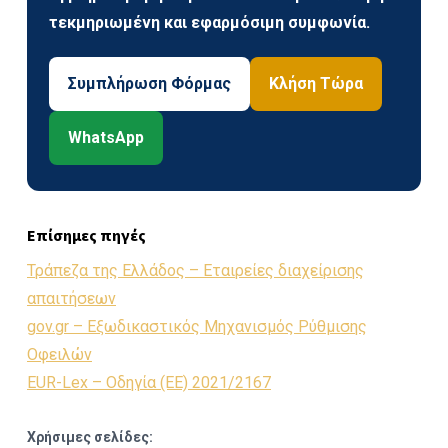
τεκμηριωμένη και εφαρμόσιμη συμφωνία.
Συμπλήρωση Φόρμας
Κλήση Τώρα
WhatsApp
Επίσημες πηγές
Τράπεζα της Ελλάδος – Εταιρείες διαχείρισης
απαιτήσεων
gov.gr – Εξωδικαστικός Μηχανισμός Ρύθμισης
Οφειλών
EUR-Lex – Οδηγία (ΕΕ) 2021/2167
Χρήσιμες σελίδες: