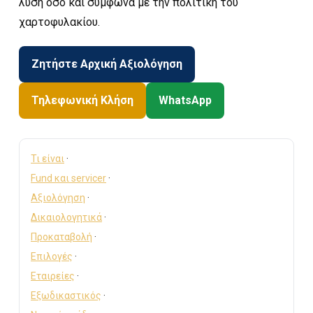
λύση όσο και σύμφωνα με την πολιτική του
χαρτοφυλακίου.
Ζητήστε Αρχική Αξιολόγηση
Τηλεφωνική Κλήση
WhatsApp
Τι είναι
·
Fund και servicer
·
Αξιολόγηση
·
Δικαιολογητικά
·
Προκαταβολή
·
Επιλογές
·
Εταιρείες
·
Εξωδικαστικός
·