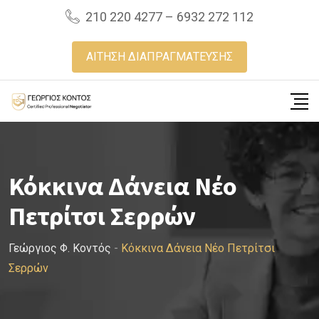
Skip
210 220 4277 – 6932 272 112
to
content
ΑΙΤΗΣΗ ΔΙΑΠΡΑΓΜΑΤΕΥΣΗΣ
Κόκκινα Δάνεια Νέο
Πετρίτσι Σερρών
Γεώργιος Φ. Κοντός
-
Κόκκινα Δάνεια Νέο Πετρίτσι
Σερρών