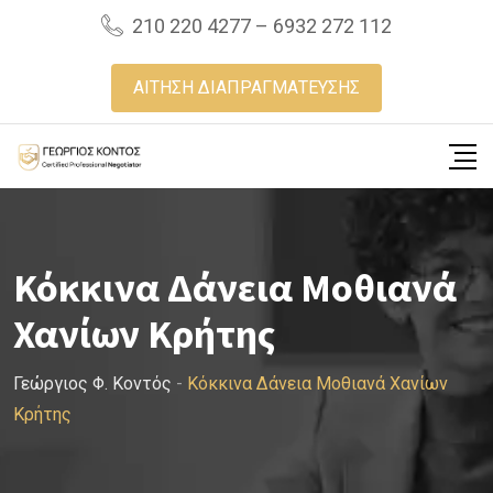
Skip
210 220 4277 – 6932 272 112
to
content
ΑΙΤΗΣΗ ΔΙΑΠΡΑΓΜΑΤΕΥΣΗΣ
Κόκκινα Δάνεια Μοθιανά
Χανίων Κρήτης
Γεώργιος Φ. Κοντός
-
Κόκκινα Δάνεια Μοθιανά Χανίων
Κρήτης