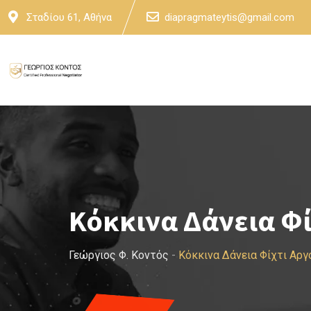
Skip
Σταδίου 61, Αθήνα
diapragmateytis@gmail.com
to
content
Κόκκινα Δάνεια Φί
Γεώργιος Φ. Κοντός
-
Κόκκινα Δάνεια Φίχτι Αργ