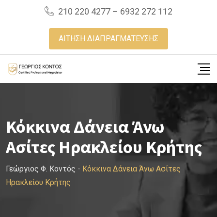
Skip
210 220 4277 – 6932 272 112
to
content
ΑΙΤΗΣΗ ΔΙΑΠΡΑΓΜΑΤΕΥΣΗΣ
Κόκκινα Δάνεια Άνω
Ασίτες Ηρακλείου Κρήτης
Γεώργιος Φ. Κοντός
-
Κόκκινα Δάνεια Άνω Ασίτες
Ηρακλείου Κρήτης