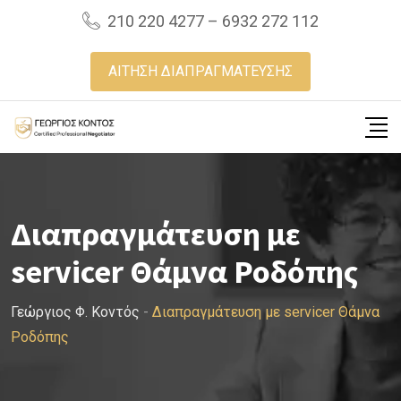
Skip
210 220 4277 – 6932 272 112
to
content
ΑΙΤΗΣΗ ΔΙΑΠΡΑΓΜΑΤΕΥΣΗΣ
Διαπραγμάτευση με
servicer Θάμνα Ροδόπης
Γεώργιος Φ. Κοντός
-
Διαπραγμάτευση με servicer Θάμνα
Ροδόπης