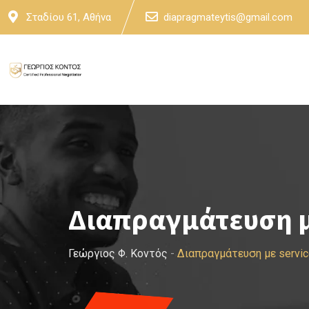
Skip
Σταδίου 61, Αθήνα
diapragmateytis@gmail.com
to
content
Διαπραγμάτευση με
Γεώργιος Φ. Κοντός
-
Διαπραγμάτευση με servic