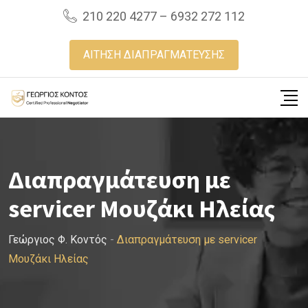
Skip
210 220 4277 – 6932 272 112
to
content
ΑΙΤΗΣΗ ΔΙΑΠΡΑΓΜΑΤΕΥΣΗΣ
Διαπραγμάτευση με
servicer Μουζάκι Ηλείας
Γεώργιος Φ. Κοντός
-
Διαπραγμάτευση με servicer
Μουζάκι Ηλείας