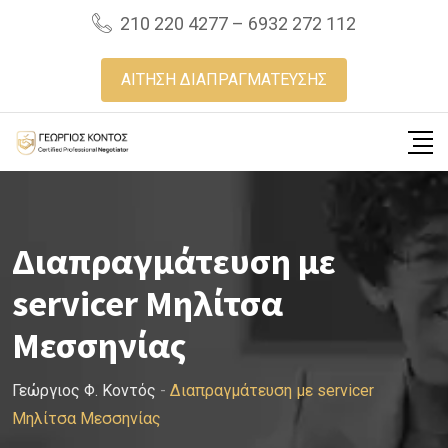
Skip
210 220 4277 – 6932 272 112
to
content
ΑΙΤΗΣΗ ΔΙΑΠΡΑΓΜΑΤΕΥΣΗΣ
Διαπραγμάτευση με
servicer Μηλίτσα
Μεσσηνίας
Γεώργιος Φ. Κοντός
-
Διαπραγμάτευση με servicer
Μηλίτσα Μεσσηνίας