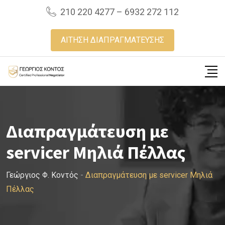
Skip
210 220 4277 – 6932 272 112
to
content
ΑΙΤΗΣΗ ΔΙΑΠΡΑΓΜΑΤΕΥΣΗΣ
Διαπραγμάτευση με
servicer Μηλιά Πέλλας
Γεώργιος Φ. Κοντός
-
Διαπραγμάτευση με servicer Μηλιά
Πέλλας