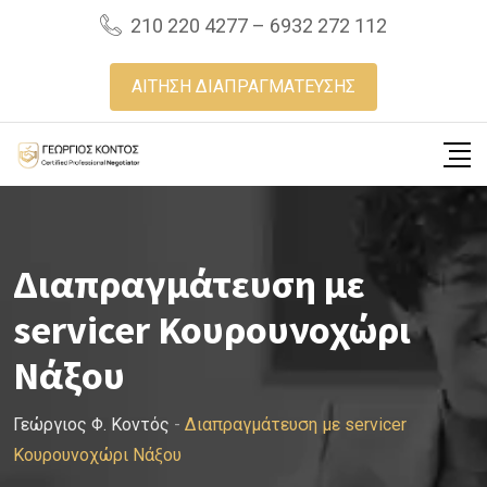
Skip
210 220 4277 – 6932 272 112
to
content
ΑΙΤΗΣΗ ΔΙΑΠΡΑΓΜΑΤΕΥΣΗΣ
Διαπραγμάτευση με
servicer Κουρουνοχώρι
Νάξου
Γεώργιος Φ. Κοντός
-
Διαπραγμάτευση με servicer
Κουρουνοχώρι Νάξου