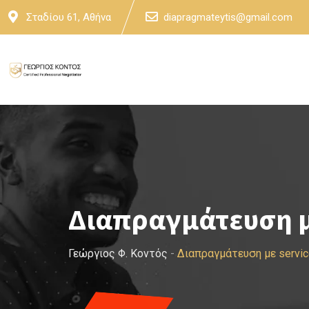
Skip
Σταδίου 61, Αθήνα
diapragmateytis@gmail.com
to
content
Διαπραγμάτευση με
Γεώργιος Φ. Κοντός
-
Διαπραγμάτευση με servic