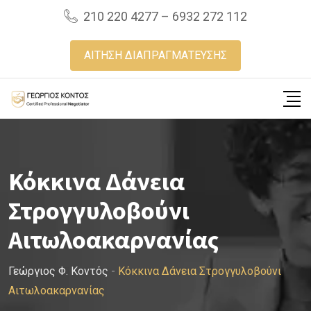
Skip
210 220 4277 – 6932 272 112
to
content
ΑΙΤΗΣΗ ΔΙΑΠΡΑΓΜΑΤΕΥΣΗΣ
Κόκκινα Δάνεια
Στρογγυλοβούνι
Αιτωλοακαρνανίας
Γεώργιος Φ. Κοντός
-
Κόκκινα Δάνεια Στρογγυλοβούνι
Αιτωλοακαρνανίας