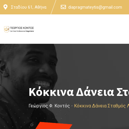
Skip
Σταδίου 61, Αθήνα
diapragmateytis@gmail.com
to
content
Κόκκινα Δάνεια Σ
Γεώργιος Φ. Κοντός
-
Κόκκινα Δάνεια Σταθμός