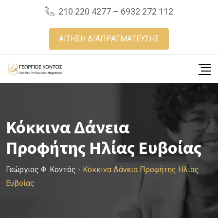
Skip
210 220 4277 – 6932 272 112
to
content
ΑΙΤΗΣΗ ΔΙΑΠΡΑΓΜΑΤΕΥΣΗΣ
Κόκκινα Δάνεια
Προφήτης Ηλίας Ευβοίας
Γεώργιος Φ. Κοντός
-
Κόκκινα Δάνεια Προφήτης Ηλίας
Ευβοίας