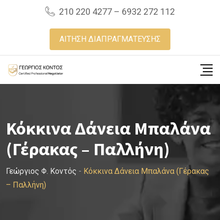
Skip
210 220 4277 – 6932 272 112
to
content
ΑΙΤΗΣΗ ΔΙΑΠΡΑΓΜΑΤΕΥΣΗΣ
Κόκκινα Δάνεια Μπαλάνα
(Γέρακας – Παλλήνη)
Γεώργιος Φ. Κοντός
-
Κόκκινα Δάνεια Μπαλάνα (Γέρακας
– Παλλήνη)