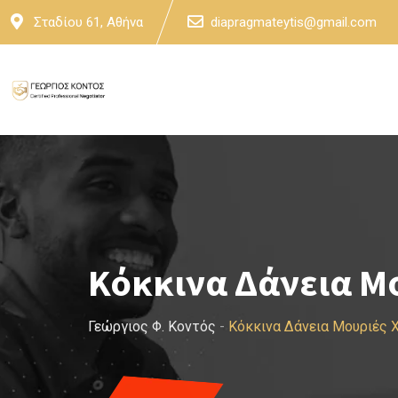
Skip
Σταδίου 61, Αθήνα
diapragmateytis@gmail.com
to
content
Κόκκινα Δάνεια Μ
Γεώργιος Φ. Κοντός
-
Κόκκινα Δάνεια Μουριές 