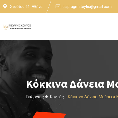
Skip
Σταδίου 61, Αθήνα
diapragmateytis@gmail.com
to
content
Κόκκινα Δάνεια Μ
Γεώργιος Φ. Κοντός
-
Κόκκινα Δάνεια Μούρεσι 