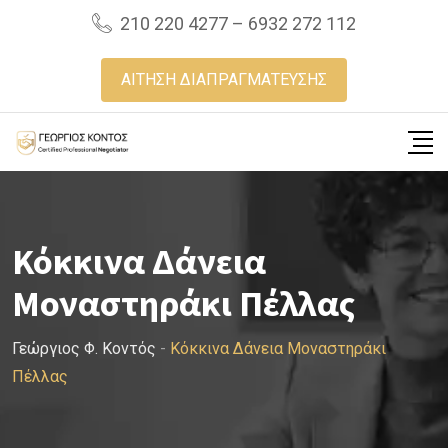
Skip
210 220 4277 – 6932 272 112
to
content
ΑΙΤΗΣΗ ΔΙΑΠΡΑΓΜΑΤΕΥΣΗΣ
Κόκκινα Δάνεια
Μοναστηράκι Πέλλας
Γεώργιος Φ. Κοντός
-
Κόκκινα Δάνεια Μοναστηράκι
Πέλλας